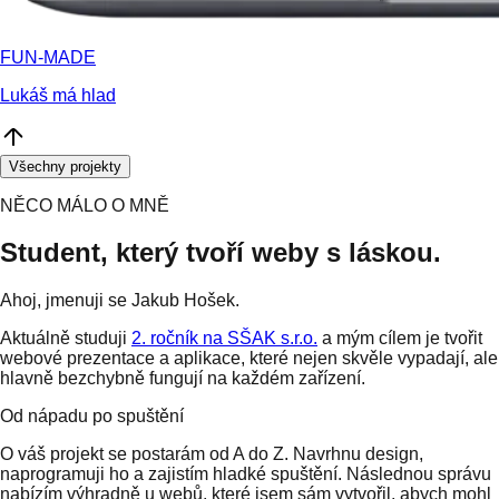
FUN-MADE
Lukáš má hlad
Všechny projekty
NĚCO MÁLO O MNĚ
Student, který tvoří weby s láskou.
Ahoj, jmenuji se Jakub Hošek.
Aktuálně studuji
2. ročník na SŠAK s.r.o.
a mým cílem je tvořit
webové prezentace a aplikace, které nejen skvěle vypadají, ale
hlavně bezchybně fungují na každém zařízení.
Od nápadu po spuštění
O váš projekt se postarám od A do Z. Navrhnu design,
naprogramuji ho a zajistím hladké spuštění. Následnou správu
nabízím výhradně u webů, které jsem sám vytvořil, abych mohl