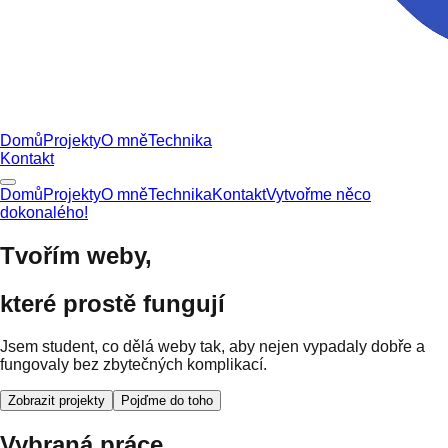
Domů
Projekty
O mně
Technika
Kontakt
Domů
Projekty
O mně
Technika
Kontakt
Vytvořme něco
dokonalého!
Tvořím weby,
které prostě fungují
Jsem student, co dělá weby tak, aby nejen vypadaly dobře a
fungovaly bez zbytečných komplikací.
Zobrazit projekty
Pojďme do toho
Vybraná práce.