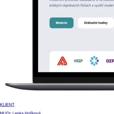
KLIENT
MUDr. Lenka Hošková